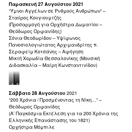
Παρασκευή 27 Αυγούστου 2021
“Ύμνοι Αγγέλων σε Ρυθμούς Ανθρώπων” –
Σταύρος Κουγιουμτζής
(Προσαρμογή για Ορχήστρα Δωματίου –
Θεόδωρος Ορφανίδης)
Σόνια Θεοδωρίδου – Υψίφωνος
Πανοσιολογιώτατος Αρχιμανδρίτης π.
Σεραφείμ Κοτσάνης – Αφήγηση
Μικτή Χορωδία Θεσσαλονίκης (Μουσική
Διδασκαλία – Μαίρη Κωνσταντινίδου)
Θεόδωρος
Μαίρη
Σόνια
Ορφανίδης
Κωνσταντινίδου
Θεοδωρίδου
Σάββατο 28 Αυγούστου
2021
“200 Χρόνια / Προσμένοντας τη Νίκη…” –
Θεόδωρος Ορφανίδης
(Α’ Παγκόσμια Εκτέλεση για τα 200 Χρόνια της
Ελληνικής Επανάστασης του 1821)
Ορχήστρα Μόμπιλε