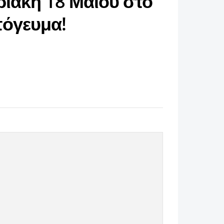
ριακή 18 Μαΐου στο
πόγευμα!