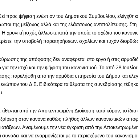
θεί προς ψήφιση ενώπιον του Δημοτικού Συμβουλίου, ελέγχθηκε
ποι της μείζονος αλλά και της ελάσσονος αντιπολίτευσης. Στη
 Η χρονική ισχύς άλλωστε κατά την οποία το σχέδιο του κανο
πιτρέπει την υποβολή παρατηρήσεων, σχολίων και τυχόν διορθώ
κύρωσης της απόφασης δεν αναφέρεται στο έργο ή στις αρμοδιό
ίο για την ισχύ και την ψήφιση του κανονισμού. Το από 28 Ιουλ
φασης παρελήφθη από την αρμόδια υπηρεσία του Δήμου και ελε
νώπιον του Δ.Σ. Ειδικότερα τα θέματα της συνεδρίασης τέθηκα
υ.
 τίθενται από την Αποκεντρωμένη Διοίκηση κατά κόρον, το ίδιο
 εξαίρεση στον κανόνα καθώς πλήθος άλλων κανονιστικών απο
ιατάξεων. Αναμένουμε την νέα έγκριση από την Αποκεντρωμέν
 συνάδει και να εναρμονίζεται με το περιεχόμενο του κανονισ